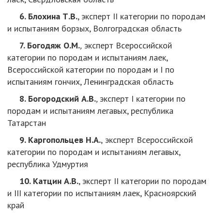
6. Блохина Т.В.
, эксперт II категории по породам
и испытаниям борзых, Волгоградская область
7. Богодяж О.М.
,
эксперт Всероссийской
категории по породам и испытаниям лаек,
Всероссийской категории по породам и I по
испытаниям гончих, Ленинградская область
8. Богородский А.В.
,
эксперт I категории по
породам и испытаниям легавых, республика
Татарстан
9. Каргопольцев Н.А.
,
эксперт Всероссийской
категории по породам и испытаниям легавых,
республика Удмуртия
10. Катцин А.В.
, эксперт II категории по породам
и III категории по испытаниям лаек, Красноярский
край