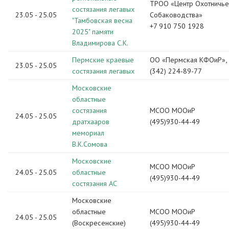
ТРОО «Центр Охотничье
состязания легавых
23.05 - 25.05
Собаководства»
"Тамбовская весна
+7 910 750 1928
2025" памяти
Владимирова С.К.
Пермские краевые
ОО «Пермская КФОиР»,
23.05 - 25.05
состязания легавых
(342) 224-89-77
Московские
областные
состязания
МСОО МООиР
24.05 - 25.05
дратхааров
(495)930-44-49
мемориал
В.К.Сомова
Московские
МСОО МООиР
24.05 - 25.05
областные
(495)930-44-49
состязания АС
Московские
областные
МСОО МООиР
24.05 - 25.05
(Воскресенские)
(495)930-44-49