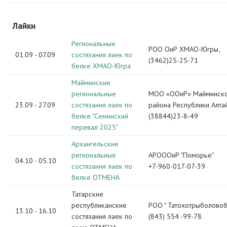
Лайки
Региональные
РОО ОиР ХМАО-Югры,
01.09 - 07.09
состязания лаек по
(3462)25-25-71
белке ХМАО-Югра
Майминские
региональные
МОО «ООиР» Майминск
23.09 - 27.09
состязания лаек по
района Республики Алта
белке "Семинский
(38844)23-8-49
перевал 2025"
Архангельские
региональные
АРОООиР "Поморье"
04.10 - 05.10
состязания лаек по
+7-960-017-07-39
белке ОТМЕНА
Татарские
республиканские
РОО " Татохотрыболово
13.10 - 16.10
состязания лаек по
(843) 554 -99-78