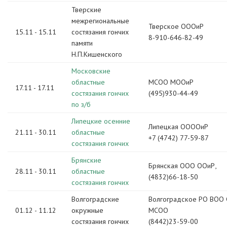
Тверские
межрегиональные
Тверское ОООиР
15.11 - 15.11
состязания гончих
8-910-646-82-49
памяти
Н.П.Кишенского
Московские
областные
МСОО МООиР
17.11 - 17.11
состязания гончих
(495)930-44-49
по з/б
Липецкие осенние
Липецкая ООООиР
21.11 - 30.11
областные
+7 (4742) 77-59-87
состязания гончих
Брянские
Брянская ООО ООиР,
28.11 - 30.11
областные
(4832)66-18-50
состязания гончих
Волгоградские
Волгоградское РО ВОО
01.12 - 11.12
окружные
МСОО
состязания гончих
(8442)23-59-00