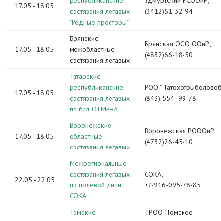
республиканские
Удмуртский РСООиР,
17.05 - 18.05
состязания легавых
(3412)51-32-94
"Родные просторы"
Брянские
Брянская ООО ООиР,
17.05 - 18.05
межобластные
(4832)66-18-50
состязания легавых
Татарские
республиканские
РОО " Татохотрыболово
17.05 - 18.05
состязания легавых
(843) 554 -99-78
по б/д ОТМЕНА
Воронежские
Воронежская РОООиР
17.05 - 18.05
областные
(4732)26-45-10
состязания легавых
Межрегиональные
состязания легавых
СОКА,
22.05 - 22.05
по полевой дичи
+7-916-095-78-85
СОКА
Томские
ТРОО "Томское