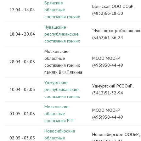
Брянские
Брянская ООО ООиР,
12.04 - 14.04
областные
(4832)66-18-50
состязания гончих
Чувашские
"Чувашохотрыболовсоюз
18.04 - 20.04
республиканские
(8352)63-86-24
состязания гончих
Московские
областные
МСОО МООиР
28.04 - 04.05
состязания гончих
(495)930-44-49
памяти В.Ф.Пяткина
Удмуртские
Удмуртский РСООиР,
30.04 - 02.05
республиканские
(3412)51-32-94
состязания гончих
Московские
МСОО МООиР
01.05 - 01.05
областные
(495)930-44-49
состязания РПГ
Новосибирские
Новосибирское ОООиР,
02.05 - 03.05
областные