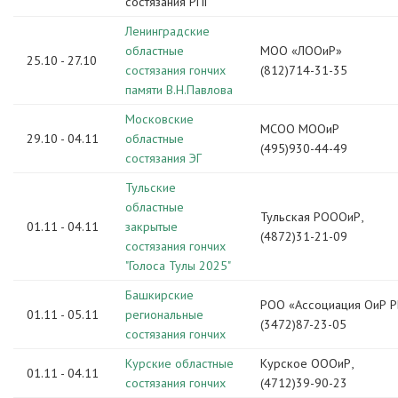
состязания РПГ
Ленинградские
областные
МОО «ЛООиР»
25.10 - 27.10
состязания гончих
(812)714-31-35
памяти В.Н.Павлова
Московские
МСОО МООиР
29.10 - 04.11
областные
(495)930-44-49
состязания ЭГ
Тульские
областные
Тульская РОООиР,
01.11 - 04.11
закрытые
(4872)31-21-09
состязания гончих
"Голоса Тулы 2025"
Башкирские
РОО «Ассоциация ОиР Р
01.11 - 05.11
региональные
(3472)87-23-05
состязания гончих
Курские областные
Курское ОООиР,
01.11 - 04.11
состязания гончих
(4712)39-90-23