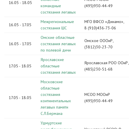
16.05 - 18.05
командные
(495)930-44-49
состязания легавых
Межрегиональные
МГО ВФСО «Динамо»,
16.05 - 17.05
состязания ШС
8 (910)436-73-06
Омские областные
Омское ОООиР,
16.05 - 17.05
состязания легавых
(3812)30-23-70
по полевой дичи
Ярославские
Ярославская РОО ООиР,
17.05 - 18.05
областные
(485)230-51-68
состязания легавых
Московские
областные
состязания
МСОО МООиР
17.05 - 18.05
континентальных
(495)930-44-49
легавых памяти
С.Л.Бермана
Удмуртские