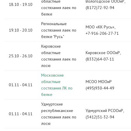
областные
Вологодское ОООиР,
18.10 - 19.10
состязания лаек по
(8172)72-92-94
белке
Региональные
МОО «КК Русь»,
19.10 - 20.10
состязания лаек по
+7-916-206-27-71
белке "Русь"
Кировские
областные
Кировское ОООиР,
25.10 - 26.10
состязания лаек по
(8332)64-07-11
лосю
Московские
областные
МСОО МООиР
01.11 - 04.11
состязания ЛК по
(495)930-44-49
белке
Удмуртские
республиканские
Удмуртский РСООиР,
01.11 - 04.11
состязания лаек по
(3412)51-32-94
лосю