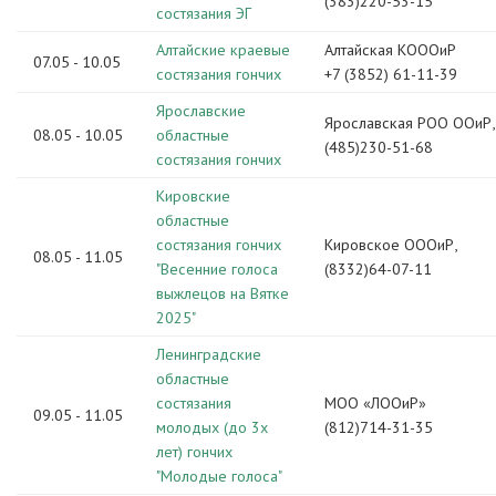
(383)220-53-15
состязания ЭГ
Алтайские краевые
Алтайская КОООиР
07.05 - 10.05
состязания гончих
+7 (3852) 61-11-39
Ярославские
Ярославская РОО ООиР,
08.05 - 10.05
областные
(485)230-51-68
состязания гончих
Кировские
областные
состязания гончих
Кировское ОООиР,
08.05 - 11.05
"Весенние голоса
(8332)64-07-11
выжлецов на Вятке
2025"
Ленинградские
областные
состязания
МОО «ЛООиР»
09.05 - 11.05
молодых (до 3х
(812)714-31-35
лет) гончих
"Молодые голоса"