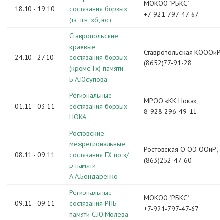
МОКОО "РБКС"
18.10 - 19.10
состязания борзых
+7-921-797-47-67
(тз, тгн, хб, юс)
Ставропольские
краевые
Ставропольская КОООиР
24.10 - 27.10
состязания борзых
(8652)77-91-28
(кроме Гх) памяти
Б.А.Юсупова
Региональные
МРОО «КК Нока»,
01.11 - 03.11
состязания борзых
8-928-296-49-11
НОКА
Ростовские
межрегиональные
Ростовская О ОО ООиР,
08.11 - 09.11
состязания ГХ по з/
(863)252-47-60
р памяти
А.А.Бондаренко
Региональные
МОКОО "РБКС"
09.11 - 09.11
состязания РПБ
+7-921-797-47-67
памяти С.Ю.Молева