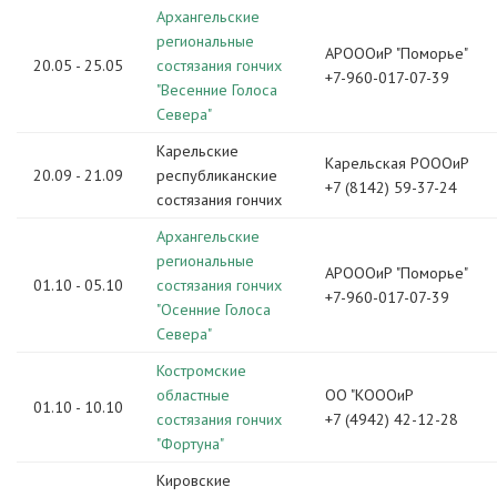
Архангельские
региональные
АРОООиР "Поморье"
20.05 - 25.05
состязания гончих
+7-960-017-07-39
"Весенние Голоса
Севера"
Карельские
Карельская РОООиР
20.09 - 21.09
республиканские
+7 (8142) 59-37-24
состязания гончих
Архангельские
региональные
АРОООиР "Поморье"
01.10 - 05.10
состязания гончих
+7-960-017-07-39
"Осенние Голоса
Севера"
Костромские
областные
ОО "КОООиР
01.10 - 10.10
состязания гончих
+7 (4942) 42-12-28
"Фортуна"
Кировские