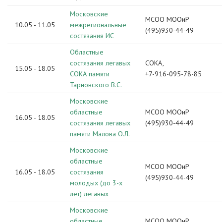
Московские
МСОО МООиР
10.05 - 11.05
межрегиональные
(495)930-44-49
состязания ИС
Областные
состязания легавых
СОКА,
15.05 - 18.05
СОКА памяти
+7-916-095-78-85
Тарновского В.С.
Московские
областные
МСОО МООиР
16.05 - 18.05
состязания легавых
(495)930-44-49
памяти Малова О.Л.
Московские
областные
МСОО МООиР
16.05 - 18.05
состязания
(495)930-44-49
молодых (до 3-х
лет) легавых
Московские
областные
МСОО МООиР