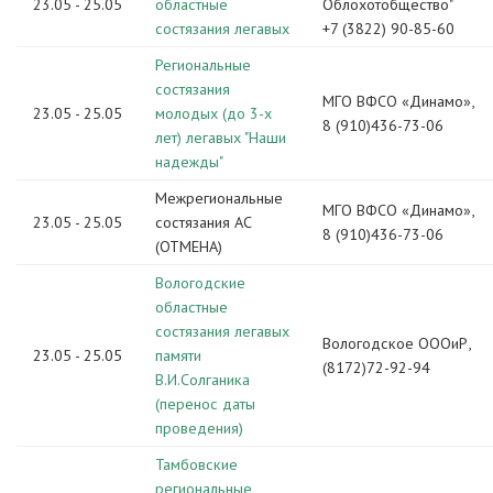
23.05 - 25.05
областные
Облохотобщество"
состязания легавых
+7 (3822) 90-85-60
Региональные
состязания
МГО ВФСО «Динамо»,
23.05 - 25.05
молодых (до 3-х
8 (910)436-73-06
лет) легавых "Наши
надежды"
Межрегиональные
МГО ВФСО «Динамо»,
23.05 - 25.05
состязания АС
8 (910)436-73-06
(ОТМЕНА)
Вологодские
областные
состязания легавых
Вологодское ОООиР,
23.05 - 25.05
памяти
(8172)72-92-94
В.И.Солганика
(перенос даты
проведения)
Тамбовские
региональные