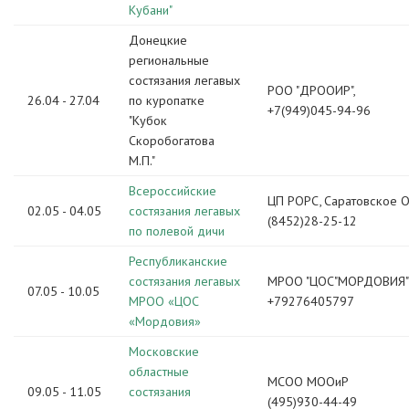
Кубани"
Донецкие
региональные
состязания легавых
РОО "ДРООИР",
26.04 - 27.04
по куропатке
+7(949)045-94-96
"Кубок
Скоробогатова
М.П."
Всероссийские
ЦП РОРС, Саратовское 
02.05 - 04.05
состязания легавых
(8452)28-25-12
по полевой дичи
Республиканские
состязания легавых
МРОО "ЦОС"МОРДОВИЯ"
07.05 - 10.05
МРОО «ЦОС
+79276405797
«Мордовия»
Московские
областные
МСОО МООиР
09.05 - 11.05
состязания
(495)930-44-49