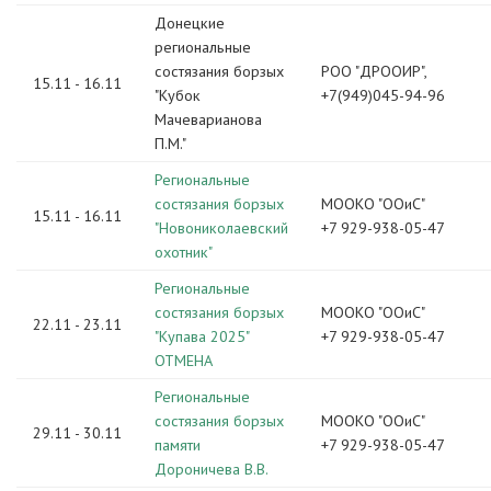
Донецкие
региональные
состязания борзых
РОО "ДРООИР",
15.11 - 16.11
"Кубок
+7(949)045-94-96
Мачеварианова
П.М."
Региональные
состязания борзых
МООКО "ООиС"
15.11 - 16.11
"Новониколаевский
+7 929-938-05-47
охотник"
Региональные
состязания борзых
МООКО "ООиС"
22.11 - 23.11
"Купава 2025"
+7 929-938-05-47
ОТМЕНА
Региональные
состязания борзых
МООКО "ООиС"
29.11 - 30.11
памяти
+7 929-938-05-47
Дороничева В.В.