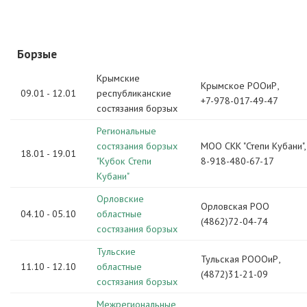
Борзые
Крымские
Крымское РООиР,
09.01 - 12.01
республиканские
+7-978-017-49-47
состязания борзых
Региональные
состязания борзых
МОО СКК "Степи Кубани",
18.01 - 19.01
"Кубок Степи
8-918-480-67-17
Кубани"
Орловские
Орловская РОО
04.10 - 05.10
областные
(4862)72-04-74
состязания борзых
Тульские
Тульская РОООиР,
11.10 - 12.10
областные
(4872)31-21-09
состязания борзых
Межрегиональные