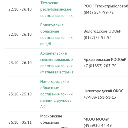
Татарские
РОО " Татохотрыболово
22.10 - 26.10
республиканские
(843) 554 -99-78
состязания гончих
Вологодские
областные
Вологодское ОООиР,
22.10 - 26.10
состязания гончих
(8172)72-92-94
по з/б
Архангельские
межрегиональные
Архангельская РОООиР
23.10 - 26.10
состязания гончих
+7 (81837) 203-70
(Матчевая встреча)
Нижегородские
областные
Нижегородский ОКОС,
23.10 - 25.10
состязания гончих
+7-908-151-51-13
памяти Стручкова
А.С.
Московские
МСОО МООиР
25.10 - 05.11
областные
(495)930-44-49