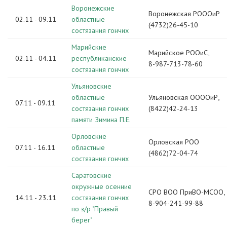
Воронежские
Воронежская РОООиР
02.11 - 09.11
областные
(4732)26-45-10
состязания гончих
Марийские
Марийское РООиС,
02.11 - 04.11
республиканские
8-987-713-78-60
состязания гончих
Ульяновские
областные
Ульяновская ООООиР,
07.11 - 09.11
состязания гончих
(8422)42-24-13
памяти Зимина П.Е.
Орловские
Орловская РОО
07.11 - 16.11
областные
(4862)72-04-74
состязания гончих
Саратовские
окружные осенние
СРО ВОО ПриВО-МСОО,
14.11 - 23.11
состязания гончих
8-904-241-99-88
по з/р "Правый
берег"