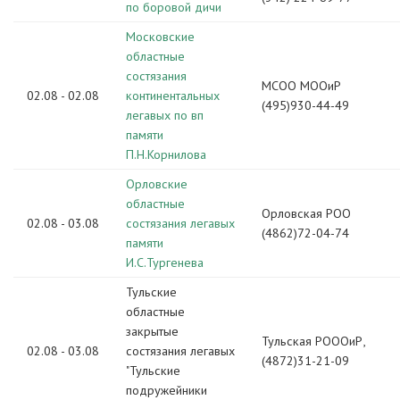
по боровой дичи
Московские
областные
состязания
МСОО МООиР
02.08 - 02.08
континентальных
(495)930-44-49
легавых по вп
памяти
П.Н.Корнилова
Орловские
областные
Орловская РОО
02.08 - 03.08
состязания легавых
(4862)72-04-74
памяти
И.С.Тургенева
Тульские
областные
закрытые
Тульская РОООиР,
02.08 - 03.08
состязания легавых
(4872)31-21-09
"Тульские
подружейники